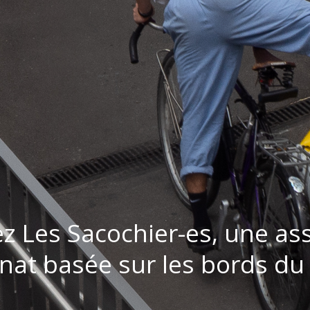
z Les Sacochier-es, une ass
anat basée sur les bords d