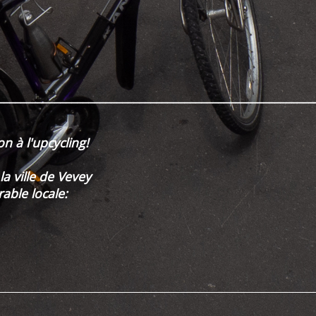
________________________________________________________
n à l'upcycling!
la ville de Vevey
able locale: