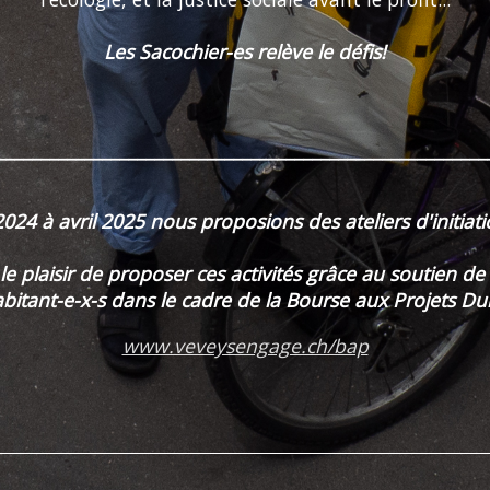
Les Sacochier-es relève le défis!
________________________________________________________
4 à avril 2025 nous proposions des ateliers d'initiatio
 plaisir de proposer ces activités grâce au soutien de 
abitant-e-x-s dans le cadre de la Bourse aux Projets Dur
www.veveysengage.ch/bap