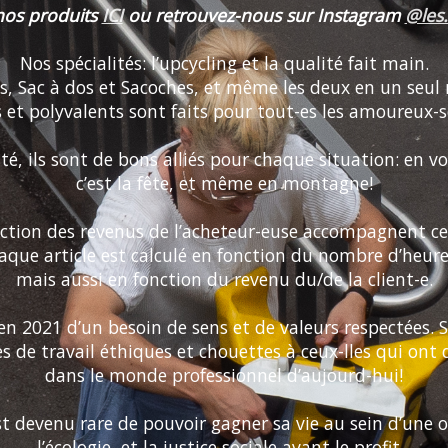
nos produits
ICI
ou retrouvez-nous sur Instagram
@les.
Nos spécialités: l’upcycling et la qualité fait main.
, Sac à dos et Sacoches, et même les deux en un seul
 et polyvalents sont faits pour tout-es les amoureux-
té, ils sont de bons alliés pour chaque situation: en 
c’est la fête, et même en montagne!
nction des revenus de l’acheteur-euse accompagnent ces 
aque article est calculé en fonction du nombre d’heures 
mais aussi en fonction du revenu du/de la client-e.
 en 2021 d’un besoin de sens et de valeurs respectées.
s de travail éthiques et chouettes à ceux-lles qui ont 
dans le monde professionnel d’aujourd-hui!
est devenu rare de pouvoir gagner sa vie au sein d’une o
l’écologie, et la justice sociale avant le profit...