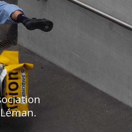
ociation
u Léman.