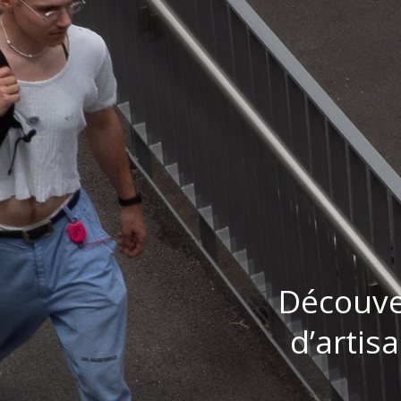
Découve
d’artis