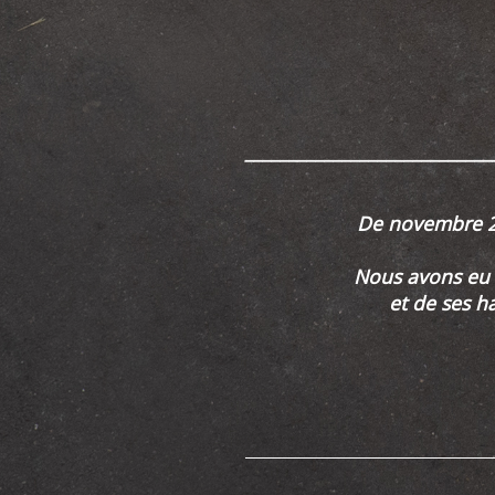
____________________________
De novembre 202
Nous avons eu le
et de ses h